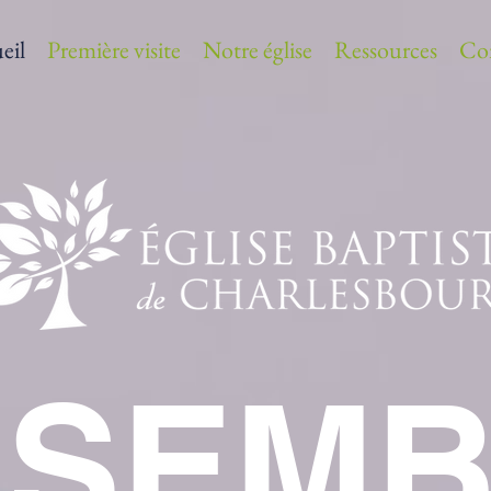
eil
Première visite
Notre église
Ressources
Co
NSEMB