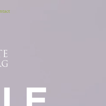
ntact
LE