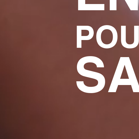
POU
SA