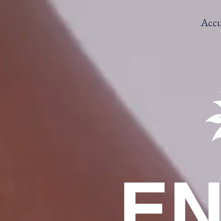
Accu
E