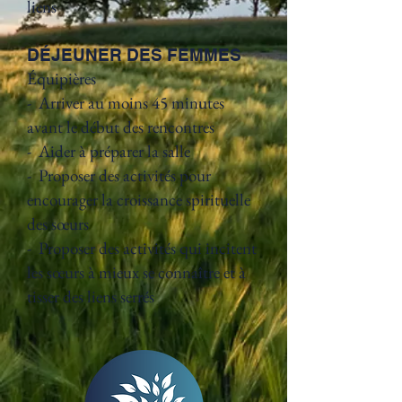
liens
DÉJEUNER DES FEMMES
Équipières
- Arriver au moins 45 minutes
avant le début des rencontres
- Aider à préparer la salle
- Proposer des activités pour
encourager la croissance spirituelle
des sœurs
- Proposer des activités qui incitent
les sœurs à mieux se connaître et à
tisser des liens serrés