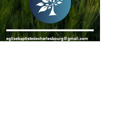
eglisebaptistedecharlesbourg@gmail.com
Tél :
418 622-4948
6975, avenue Isaac-Bédard
Québec, QC G1H 3C9
Mentions légales
Politique en matière de cookies
Politique de confidentialité
Conditions d'utilisation