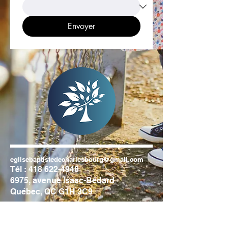
Envoyer
eglisebaptistedecharlesbourg@gmail.com
Tél :
418 622-4948
6975, avenue Isaac-Bédard
Québec, QC G1H 3C9